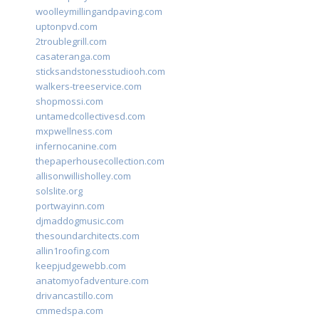
woolleymillingandpaving.com
uptonpvd.com
2troublegrill.com
casateranga.com
sticksandstonesstudiooh.com
walkers-treeservice.com
shopmossi.com
untamedcollectivesd.com
mxpwellness.com
infernocanine.com
thepaperhousecollection.com
allisonwillisholley.com
solslite.org
portwayinn.com
djmaddogmusic.com
thesoundarchitects.com
allin1roofing.com
keepjudgewebb.com
anatomyofadventure.com
drivancastillo.com
cmmedspa.com