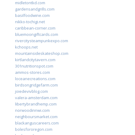
midletontkd.com
gardensandgrills.com
basilfoodwine.com
nikko-tochigi.net
caribbean-corner.com
bluemoongiftcards.com
rivercitysteampunkexpo.com
kchoops.net
mountainsideskateshop.com
kirtlandcitytavern.com
301nutritionspot.com
ammos-stores.com
loceanecreations.com
birdsongridgefarm.com
joiedevivblog.com
valera-amsterdam.com
libertybrandhemp.com
norwoodinnwi.com
neighboursmarket.com
blackanguscareers.com
bolesfororegon.com