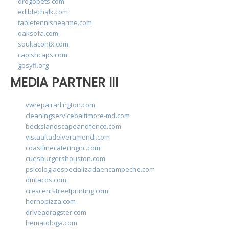
drogopets.com
ediblechalk.com
tabletennisnearme.com
oaksofa.com
soultacohtx.com
capishcaps.com
gpsyfl.org
MEDIA PARTNER III
vwrepairarlington.com
cleaningservicebaltimore-md.com
beckslandscapeandfence.com
vistaaltadelveramendi.com
coastlinecateringnc.com
cuesburgershouston.com
psicologiaespecializadaencampeche.com
dmtacos.com
crescentstreetprinting.com
hornopizza.com
driveadragster.com
hematologa.com