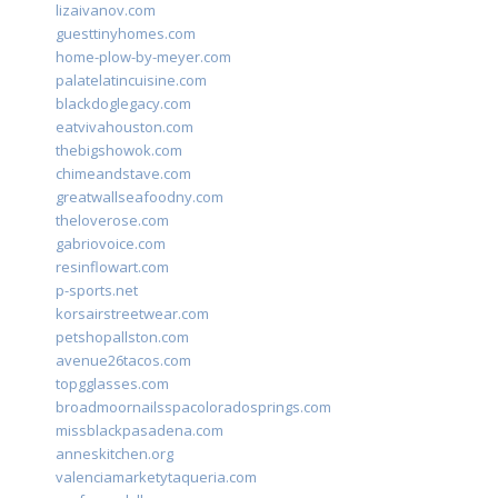
lizaivanov.com
guesttinyhomes.com
home-plow-by-meyer.com
palatelatincuisine.com
blackdoglegacy.com
eatvivahouston.com
thebigshowok.com
chimeandstave.com
greatwallseafoodny.com
theloverose.com
gabriovoice.com
resinflowart.com
p-sports.net
korsairstreetwear.com
petshopallston.com
avenue26tacos.com
topgglasses.com
broadmoornailsspacoloradosprings.com
missblackpasadena.com
anneskitchen.org
valenciamarketytaqueria.com