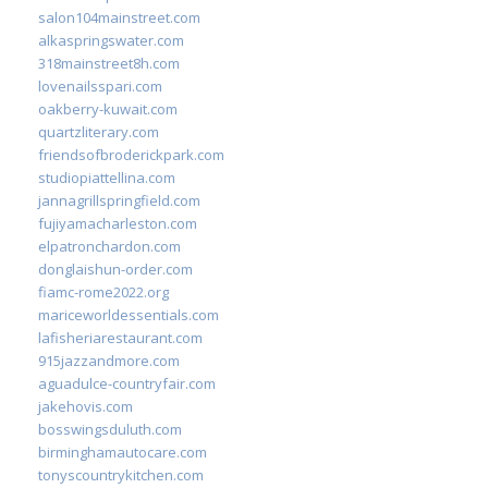
salon104mainstreet.com
alkaspringswater.com
318mainstreet8h.com
lovenailsspari.com
oakberry-kuwait.com
quartzliterary.com
friendsofbroderickpark.com
studiopiattellina.com
jannagrillspringfield.com
fujiyamacharleston.com
elpatronchardon.com
donglaishun-order.com
fiamc-rome2022.org
mariceworldessentials.com
lafisheriarestaurant.com
915jazzandmore.com
aguadulce-countryfair.com
jakehovis.com
bosswingsduluth.com
birminghamautocare.com
tonyscountrykitchen.com