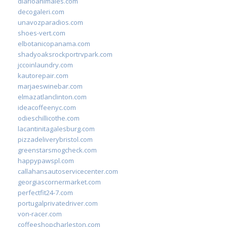
diarioanimales.com
decogaleri.com
unavozparadios.com
shoes-vert.com
elbotanicopanama.com
shadyoaksrockportrvpark.com
jccoinlaundry.com
kautorepair.com
marjaeswinebar.com
elmazatlanclinton.com
ideacoffeenyc.com
odieschillicothe.com
lacantinitagalesburg.com
pizzadeliverybristol.com
greenstarsmogcheck.com
happypawspl.com
callahansautoservicecenter.com
georgiascornermarket.com
perfectfit24-7.com
portugalprivatedriver.com
von-racer.com
coffeeshopcharleston.com