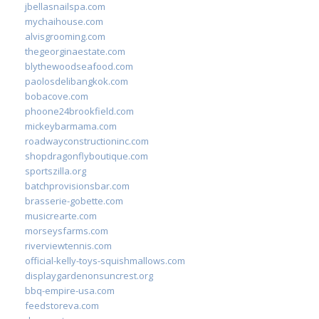
jbellasnailspa.com
mychaihouse.com
alvisgrooming.com
thegeorginaestate.com
blythewoodseafood.com
paolosdelibangkok.com
bobacove.com
phoone24brookfield.com
mickeybarmama.com
roadwayconstructioninc.com
shopdragonflyboutique.com
sportszilla.org
batchprovisionsbar.com
brasserie-gobette.com
musicrearte.com
morseysfarms.com
riverviewtennis.com
official-kelly-toys-squishmallows.com
displaygardenonsuncrest.org
bbq-empire-usa.com
feedstoreva.com