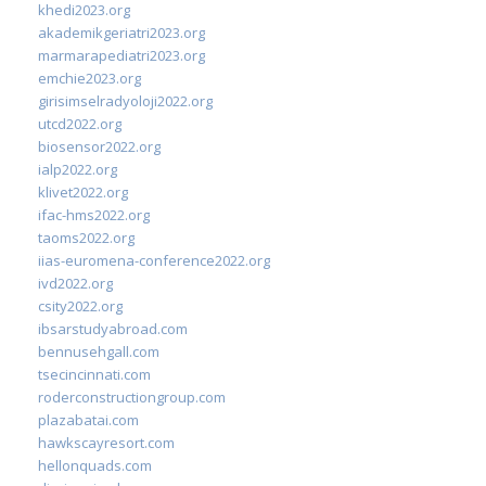
khedi2023.org
akademikgeriatri2023.org
marmarapediatri2023.org
emchie2023.org
girisimselradyoloji2022.org
utcd2022.org
biosensor2022.org
ialp2022.org
klivet2022.org
ifac-hms2022.org
taoms2022.org
iias-euromena-conference2022.org
ivd2022.org
csity2022.org
ibsarstudyabroad.com
bennusehgall.com
tsecincinnati.com
roderconstructiongroup.com
plazabatai.com
hawkscayresort.com
hellonquads.com