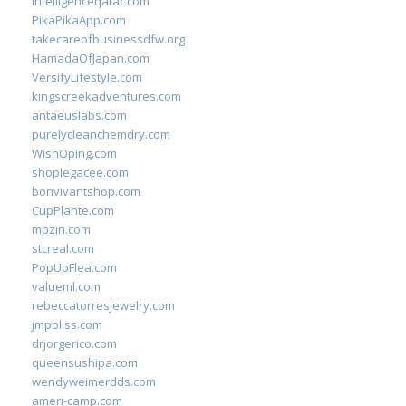
intelligenceqatar.com
PikaPikaApp.com
takecareofbusinessdfw.org
HamadaOfJapan.com
VersifyLifestyle.com
kingscreekadventures.com
antaeuslabs.com
purelycleanchemdry.com
WishOping.com
shoplegacee.com
bonvivantshop.com
CupPlante.com
mpzin.com
stcreal.com
PopUpFlea.com
valueml.com
rebeccatorresjewelry.com
jmpbliss.com
drjorgerico.com
queensushipa.com
wendyweimerdds.com
ameri-camp.com