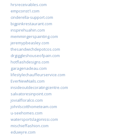
hrsreceivables.com
empconst1.com
cinderella-support.com
bigpinkrestaurant.com
inspirehuahin.com
memmingerspainting.com
jeremypbeasley.com
thesandwichdepotcos.com
drgiggleshouseofpain.com
hotflashdesigns.com
garagenadeau.com
lifestylechauffeurservice.com
EverNewNails.com
insideoutdecoratingcentre.com
salvatoresinpoint.com
jovialfloralco.com
johnlscotthometeam.com
u-seehomes.com
watersportslagonissi.com
mischieffashion.com
eduwyre.com