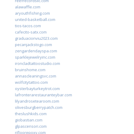
reefrecordsllc.com
alawaffle.com
aryouthfishing.com
united-basketball.com
tios-tacos.com
cafecito-satx.com
graduacionviu2023.com
pecanjackstogo.com
zengardendayspa.com
sparklejewelryinc.com
ironcladtattoostudio.com
bruinshome.com
annascleaningsvc.com
wolfcitytattoo.com
oysterbayturkeytrot.com
lafronterarestauranteybar.com
lilyandrosetearoom.com
olivesburgberrypatch.com
theslushkids.com
giobastian.com
glpascensori.com
rifloorepoxy.com