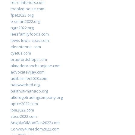
retro-interiors.com
theblvd-boise.com
fpet2023.org
e-smart2022.org
ngrc2022.org
leesfamilyfoods.com
lewis-lewis-cpas.com
eleontennis.com
cyetus.com
bradfordshops.com
almadenranchsanjose.com
advocatevijay.com
adlibilimler2023.com
naswwebed.org
balithut-manado.org
alteregotradingcompany.org
aprce2022.com
ibie2022.com
sbcc-2022.com
AngolaOilAndGas2022.com
Convoy4Freedom2022.com