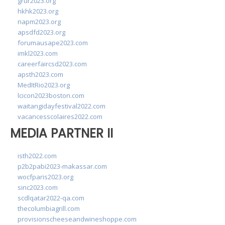
grur2023.org
hkhk2023.org
napm2023.org
apsdfd2023.org
forumausape2023.com
imkl2023.com
careerfaircsd2023.com
apsth2023.com
MedItRio2023.org
lcicon2023boston.com
waitangidayfestival2022.com
vacancesscolaires2022.com
MEDIA PARTNER II
isth2022.com
p2b2pabi2023-makassar.com
wocfparis2023.org
sinc2023.com
scdlqatar2022-qa.com
thecolumbiagrill.com
provisionscheeseandwineshoppe.com