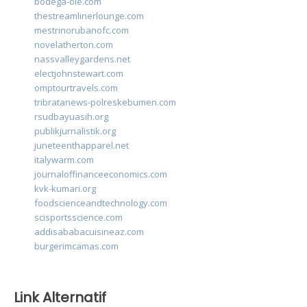
bodega-ole.com
thestreamlinerlounge.com
mestrinorubanofc.com
novelatherton.com
nassvalleygardens.net
electjohnstewart.com
omptourtravels.com
tribratanews-polreskebumen.com
rsudbayuasih.org
publikjurnalistik.org
juneteenthapparel.net
italywarm.com
journaloffinanceeconomics.com
kvk-kumari.org
foodscienceandtechnology.com
scisportsscience.com
addisababacuisineaz.com
burgerimcamas.com
Link Alternatif