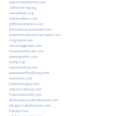
unboundedthefilm.com
catfriends-bg.org
marianlives.org
waywardtees.com
pidfloorsexpress.com
bancodevenezuelaen.com
bettermoodfoodcorporation.com
hingstonnt.com
chooseagender.com
hoverboardssale.com
alaskapolitics.com
stsmp.org
manoelneves.com
mandelaeffectlibrary.com
roselynns.com
balanceyoganj.com
salesforceblogs.com
TrainGames365.com
BaytownEvaCationRentals.com
JabalpurCakeDelivery.com
halobjd.com