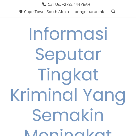
Skip
Call Us: +2782 444 YEAH
to
Cape Town, South Africa
pengeluaran hk
content
Informasi
Seputar
Tingkat
Kriminal Yang
Semakin
Meningkat