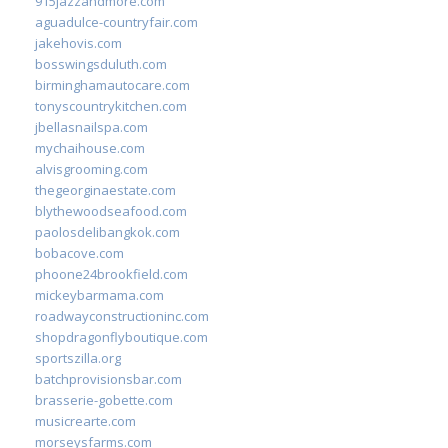
915jazzandmore.com
aguadulce-countryfair.com
jakehovis.com
bosswingsduluth.com
birminghamautocare.com
tonyscountrykitchen.com
jbellasnailspa.com
mychaihouse.com
alvisgrooming.com
thegeorginaestate.com
blythewoodseafood.com
paolosdelibangkok.com
bobacove.com
phoone24brookfield.com
mickeybarmama.com
roadwayconstructioninc.com
shopdragonflyboutique.com
sportszilla.org
batchprovisionsbar.com
brasserie-gobette.com
musicrearte.com
morseysfarms.com