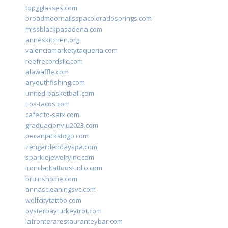
topgglasses.com
broadmoornailsspacoloradosprings.com
missblackpasadena.com
anneskitchen.org
valenciamarketytaqueria.com
reefrecordsllc.com
alawaffle.com
aryouthfishing.com
united-basketball.com
tios-tacos.com
cafecito-satx.com
graduacionviu2023.com
pecanjackstogo.com
zengardendayspa.com
sparklejewelryinc.com
ironcladtattoostudio.com
bruinshome.com
annascleaningsvc.com
wolfcitytattoo.com
oysterbayturkeytrot.com
lafronterarestauranteybar.com