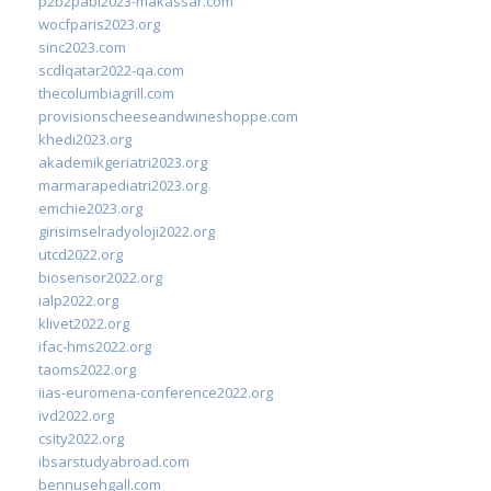
p2b2pabi2023-makassar.com
wocfparis2023.org
sinc2023.com
scdlqatar2022-qa.com
thecolumbiagrill.com
provisionscheeseandwineshoppe.com
khedi2023.org
akademikgeriatri2023.org
marmarapediatri2023.org
emchie2023.org
girisimselradyoloji2022.org
utcd2022.org
biosensor2022.org
ialp2022.org
klivet2022.org
ifac-hms2022.org
taoms2022.org
iias-euromena-conference2022.org
ivd2022.org
csity2022.org
ibsarstudyabroad.com
bennusehgall.com