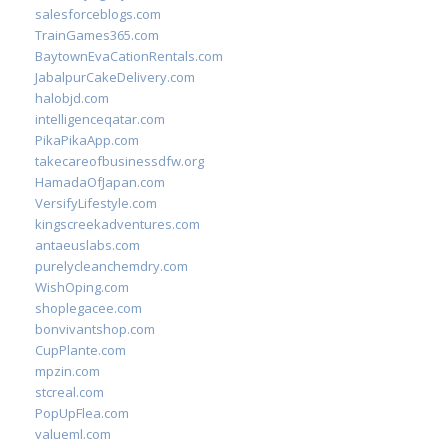
salesforceblogs.com
TrainGames365.com
BaytownEvaCationRentals.com
JabalpurCakeDelivery.com
halobjd.com
intelligenceqatar.com
PikaPikaApp.com
takecareofbusinessdfw.org
HamadaOfJapan.com
VersifyLifestyle.com
kingscreekadventures.com
antaeuslabs.com
purelycleanchemdry.com
WishOping.com
shoplegacee.com
bonvivantshop.com
CupPlante.com
mpzin.com
stcreal.com
PopUpFlea.com
valueml.com