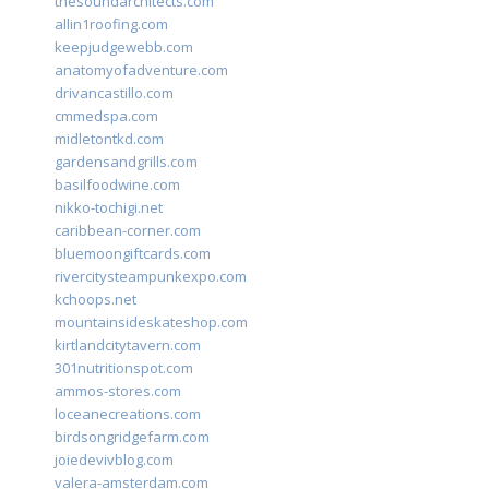
thesoundarchitects.com
allin1roofing.com
keepjudgewebb.com
anatomyofadventure.com
drivancastillo.com
cmmedspa.com
midletontkd.com
gardensandgrills.com
basilfoodwine.com
nikko-tochigi.net
caribbean-corner.com
bluemoongiftcards.com
rivercitysteampunkexpo.com
kchoops.net
mountainsideskateshop.com
kirtlandcitytavern.com
301nutritionspot.com
ammos-stores.com
loceanecreations.com
birdsongridgefarm.com
joiedevivblog.com
valera-amsterdam.com