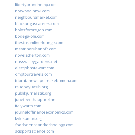
libertybrandhemp.com
norwoodinnwi.com
neighboursmarket.com
blackanguscareers.com
bolesfororegon.com
bodega-ole.com
thestreamlinerlounge.com
mestrinorubanofc.com
novelatherton.com
nassvalleygardens.net
electjohnstewart.com
omptourtravels.com
tribratanews-polreskebumen.com
rsudbayuasih.org
publikjurnalistik.org
juneteenthapparel.net
italywarm.com
journaloffinanceeconomics.com
kvk-kumari.org
foodscienceandtechnology.com
scisportsscience.com