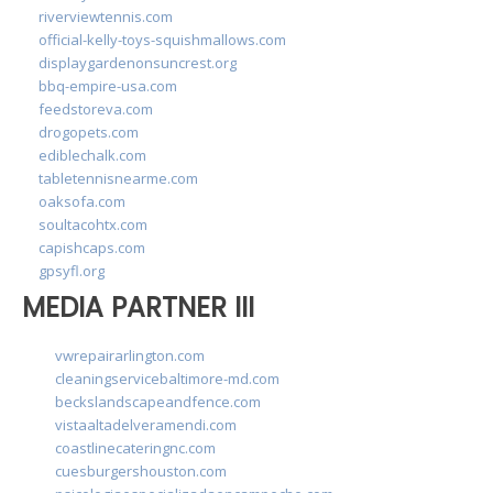
riverviewtennis.com
official-kelly-toys-squishmallows.com
displaygardenonsuncrest.org
bbq-empire-usa.com
feedstoreva.com
drogopets.com
ediblechalk.com
tabletennisnearme.com
oaksofa.com
soultacohtx.com
capishcaps.com
gpsyfl.org
MEDIA PARTNER III
vwrepairarlington.com
cleaningservicebaltimore-md.com
beckslandscapeandfence.com
vistaaltadelveramendi.com
coastlinecateringnc.com
cuesburgershouston.com