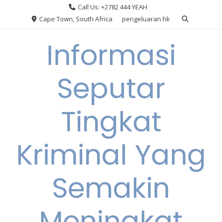
Skip
Call Us: +2782 444 YEAH
to
Cape Town, South Africa
pengeluaran hk
content
Informasi
Seputar
Tingkat
Kriminal Yang
Semakin
Meningkat