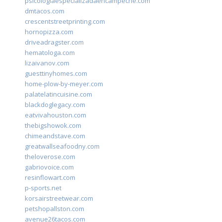
psicologiaespecializadaencampeche.com
dmtacos.com
crescentstreetprinting.com
hornopizza.com
driveadragster.com
hematologa.com
lizaivanov.com
guesttinyhomes.com
home-plow-by-meyer.com
palatelatincuisine.com
blackdoglegacy.com
eatvivahouston.com
thebigshowok.com
chimeandstave.com
greatwallseafoodny.com
theloverose.com
gabriovoice.com
resinflowart.com
p-sports.net
korsairstreetwear.com
petshopallston.com
avenue26tacos.com