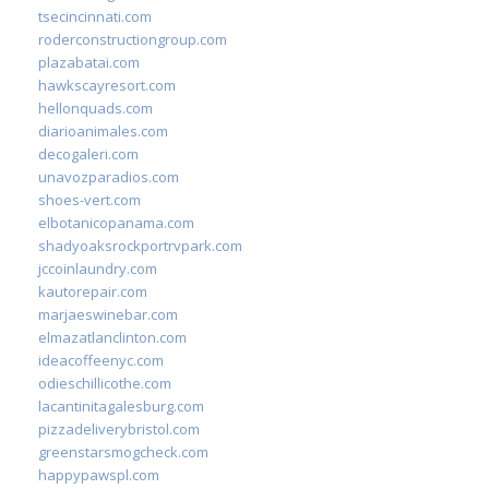
tsecincinnati.com
roderconstructiongroup.com
plazabatai.com
hawkscayresort.com
hellonquads.com
diarioanimales.com
decogaleri.com
unavozparadios.com
shoes-vert.com
elbotanicopanama.com
shadyoaksrockportrvpark.com
jccoinlaundry.com
kautorepair.com
marjaeswinebar.com
elmazatlanclinton.com
ideacoffeenyc.com
odieschillicothe.com
lacantinitagalesburg.com
pizzadeliverybristol.com
greenstarsmogcheck.com
happypawspl.com