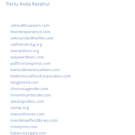
Perlu Anda Ketahui
okhealthcareers.com
theintexperience.com
unboundedthefilm.com
catfriends-bg.org
marianlives.org
waywardtees.com
pidfloorsexpress.com
bancodevenezuelaen.com
bettermoodfoodcorporation.com
hingstonnt.com
chooseagender.com
hoverboardssale.com
alaskapolitics.com
stsmp.org
manoelneves.com
mandelaeffectlibrary.com
roselynns.com
balanceyoganj.com