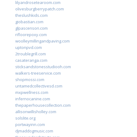
lilyandrosetearoom.com
olivesburgberrypatch.com
theslushkids.com
giobastian.com
glpascensori.com
rifloorepoxy.com
woolleymillingandpaving.com
uptonpvd.com
2troublegrill.com
casateranga.com
sticksandstonesstudiooh.com
walkers-treeservice.com
shopmossi.com
untamedcollectivesd.com
mxpwellness.com
infernocanine.com
thepaperhousecollection.com
allisonwillisholley.com
solslite.org
portwayinn.com
djmaddogmusic.com