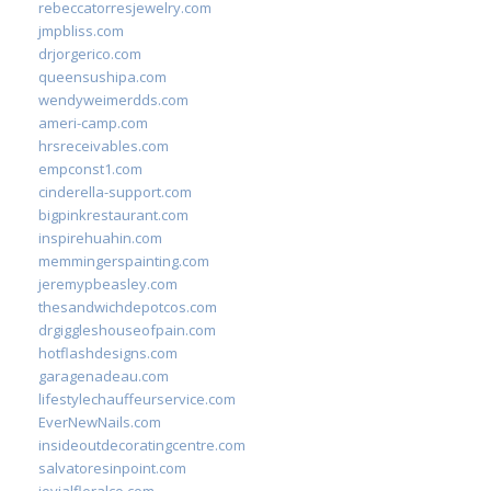
rebeccatorresjewelry.com
jmpbliss.com
drjorgerico.com
queensushipa.com
wendyweimerdds.com
ameri-camp.com
hrsreceivables.com
empconst1.com
cinderella-support.com
bigpinkrestaurant.com
inspirehuahin.com
memmingerspainting.com
jeremypbeasley.com
thesandwichdepotcos.com
drgiggleshouseofpain.com
hotflashdesigns.com
garagenadeau.com
lifestylechauffeurservice.com
EverNewNails.com
insideoutdecoratingcentre.com
salvatoresinpoint.com