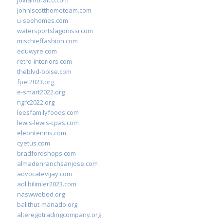
jovialfloralco.com
johnlscotthometeam.com
u-seehomes.com
watersportslagonissi.com
mischieffashion.com
eduwyre.com
retro-interiors.com
theblvd-boise.com
fpet2023.org
e-smart2022.org
ngrc2022.org
leesfamilyfoods.com
lewis-lewis-cpas.com
eleontennis.com
cyetus.com
bradfordshops.com
almadenranchsanjose.com
advocatevijay.com
adlibilimler2023.com
naswwebed.org
balithut-manado.org
alteregotradingcompany.org