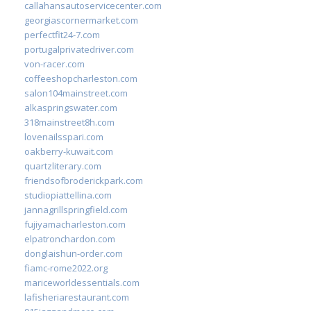
callahansautoservicecenter.com
georgiascornermarket.com
perfectfit24-7.com
portugalprivatedriver.com
von-racer.com
coffeeshopcharleston.com
salon104mainstreet.com
alkaspringswater.com
318mainstreet8h.com
lovenailsspari.com
oakberry-kuwait.com
quartzliterary.com
friendsofbroderickpark.com
studiopiattellina.com
jannagrillspringfield.com
fujiyamacharleston.com
elpatronchardon.com
donglaishun-order.com
fiamc-rome2022.org
mariceworldessentials.com
lafisheriarestaurant.com